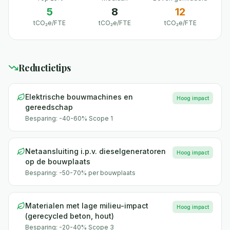
5
8
12
tCO₂e/FTE
tCO₂e/FTE
tCO₂e/FTE
Reductietips
Elektrische bouwmachines en
Hoog
impact
gereedschap
Besparing:
-40-60% Scope 1
Netaansluiting i.p.v. dieselgeneratoren
Hoog
impact
op de bouwplaats
Besparing:
-50-70% per bouwplaats
Materialen met lage milieu-impact
Hoog
impact
(gerecycled beton, hout)
Besparing:
-20-40% Scope 3