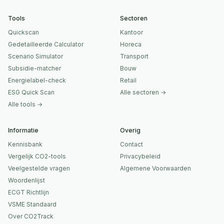
Tools
Sectoren
Quickscan
Kantoor
Gedetailleerde Calculator
Horeca
Scenario Simulator
Transport
Subsidie-matcher
Bouw
Energielabel-check
Retail
ESG Quick Scan
Alle sectoren →
Alle tools →
Informatie
Overig
Kennisbank
Contact
Vergelijk CO2-tools
Privacybeleid
Veelgestelde vragen
Algemene Voorwaarden
Woordenlijst
ECGT Richtlijn
VSME Standaard
Over CO2Track