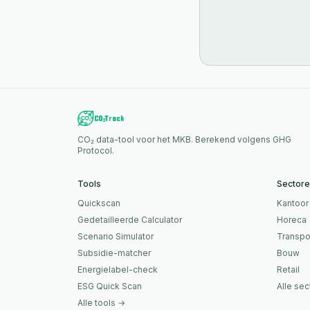
CO₂ data-tool voor het MKB. Berekend volgens GHG
Protocol.
Tools
Sector
Quickscan
Kantoor
Gedetailleerde Calculator
Horeca
Scenario Simulator
Transpo
Subsidie-matcher
Bouw
Energielabel-check
Retail
ESG Quick Scan
Alle se
Alle tools →