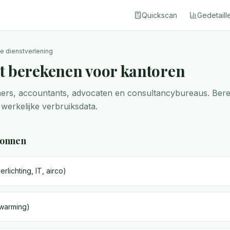
Quickscan
Gedetaill
ke dienstverlening
t berekenen voor kantoren
eners, accountants, advocaten en consultancybureaus. Ber
 werkelijke verbruiksdata.
ronnen
verlichting, IT, airco)
warming)