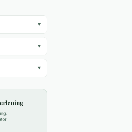
▼
▼
▼
verlening
ing.
ator