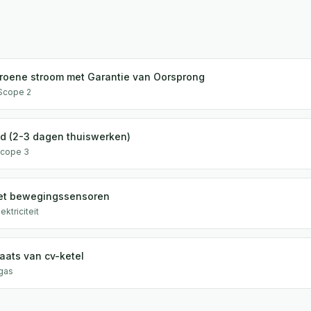
roene stroom met Garantie van Oorsprong
Scope 2
id (2-3 dagen thuiswerken)
Scope 3
met bewegingssensoren
ektriciteit
aats van cv-ketel
gas