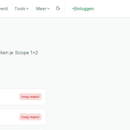
eerd
Tools
Meer
Inloggen
eken je Scope 1+2
hoog
impact
hoog
impact