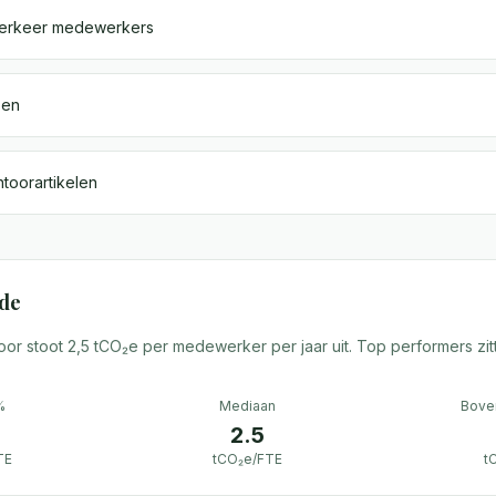
erkeer medewerkers
zen
toorartikelen
de
or stoot 2,5 tCO₂e per medewerker per jaar uit. Top performers zit
%
Mediaan
Bove
2.5
TE
tCO₂e/FTE
t