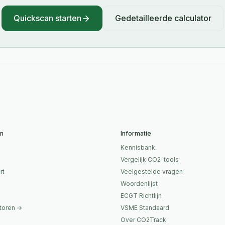
Quickscan starten
Gedetailleerde calculator
en
Informatie
Kennisbank
Vergelijk CO2-tools
rt
Veelgestelde vragen
Woordenlijst
ECGT Richtlijn
ctoren →
VSME Standaard
Over CO2Track