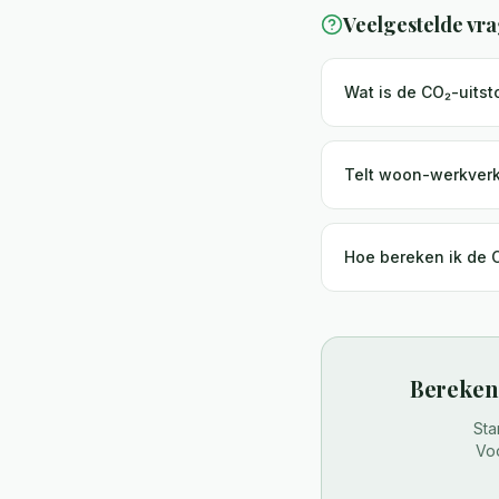
Veelgestelde vr
Wat is de CO₂-uits
Telt woon-werkverk
Hoe bereken ik de C
Bereken 
Sta
Voo