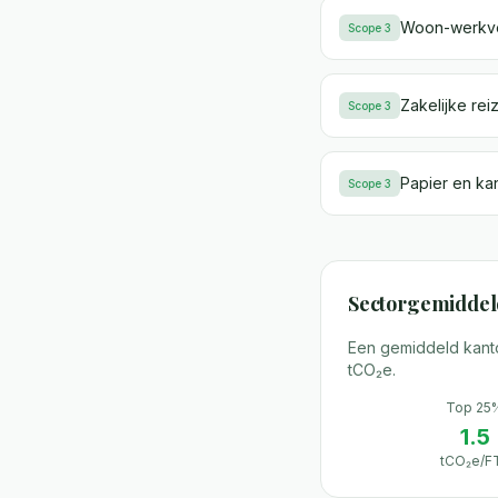
Woon-werkv
Scope 3
Zakelijke rei
Scope 3
Papier en kan
Scope 3
Sectorgemiddel
Een gemiddeld kanto
tCO₂e.
Top 25
1.5
tCO₂e/F