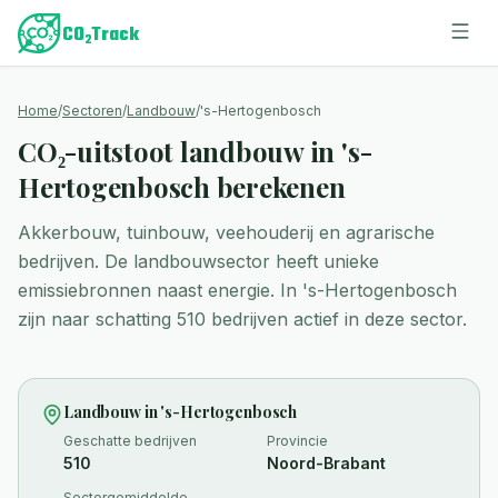
Home
/
Sectoren
/
Landbouw
/
's-Hertogenbosch
CO₂-uitstoot landbouw in 's-
Hertogenbosch berekenen
Akkerbouw, tuinbouw, veehouderij en agrarische
bedrijven. De landbouwsector heeft unieke
emissiebronnen naast energie.
In
's-Hertogenbosch
zijn naar schatting
510
bedrijven actief in deze sector.
Landbouw
in
's-Hertogenbosch
Geschatte bedrijven
Provincie
510
Noord-Brabant
Sectorgemiddelde