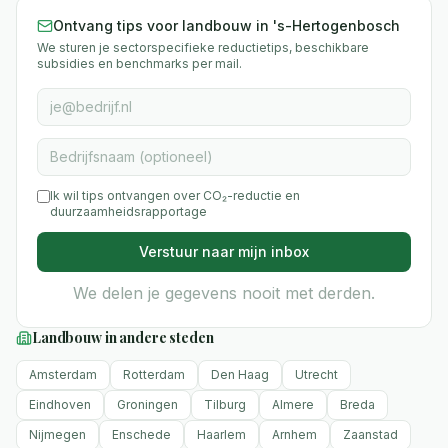
Ontvang tips voor landbouw in 's-Hertogenbosch
We sturen je sectorspecifieke reductietips, beschikbare
subsidies en benchmarks per mail.
Ik wil tips ontvangen over CO₂-reductie en
duurzaamheidsrapportage
Verstuur naar mijn inbox
We delen je gegevens nooit met derden.
Landbouw
in andere steden
Amsterdam
Rotterdam
Den Haag
Utrecht
Eindhoven
Groningen
Tilburg
Almere
Breda
Nijmegen
Enschede
Haarlem
Arnhem
Zaanstad