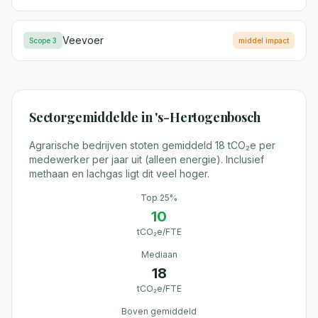
Veevoer
Scope 3
middel
impact
Sectorgemiddelde in
's-Hertogenbosch
Agrarische bedrijven stoten gemiddeld 18 tCO₂e per
medewerker per jaar uit (alleen energie). Inclusief
methaan en lachgas ligt dit veel hoger.
Top 25%
10
tCO₂e/FTE
Mediaan
18
tCO₂e/FTE
Boven gemiddeld