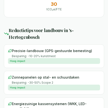
30
tCO₂e/FTE
Reductietips voor
landbouw
in
's-
Hertogenbosch
Precisie-landbouw (GPS-gestuurde bemesting)
Besparing:
-10-20% kunstmest
Hoog
impact
Zonnepanelen op stal- en schuurdaken
Besparing:
-30-50% Scope 2
Hoog
impact
Energiezuinige kassensystemen (WKK, LED-