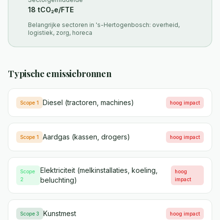
18
tCO₂e/FTE
Belangrijke sectoren in
's-Hertogenbosch
:
overheid,
logistiek, zorg, horeca
Typische emissiebronnen
Diesel (tractoren, machines)
Scope 1
hoog
impact
Aardgas (kassen, drogers)
Scope 1
hoog
impact
Elektriciteit (melkinstallaties, koeling,
Scope
hoog
beluchting)
2
impact
Kunstmest
Scope 3
hoog
impact