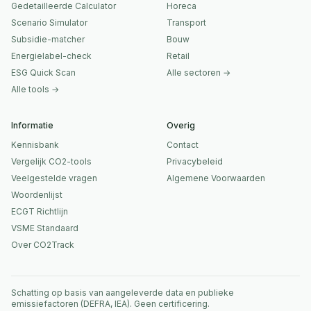
Gedetailleerde Calculator
Horeca
Scenario Simulator
Transport
Subsidie-matcher
Bouw
Energielabel-check
Retail
ESG Quick Scan
Alle sectoren →
Alle tools →
Informatie
Overig
Kennisbank
Contact
Vergelijk CO2-tools
Privacybeleid
Veelgestelde vragen
Algemene Voorwaarden
Woordenlijst
ECGT Richtlijn
VSME Standaard
Over CO2Track
Schatting op basis van aangeleverde data en publieke
emissiefactoren (DEFRA, IEA). Geen certificering.