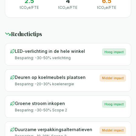
2.5
4
6.5
tCO₂e/FTE
tCO₂e/FTE
tCO₂e/FTE
Reductietips
LED-verlichting in de hele winkel
Hoog
impact
Besparing:
-30-50% verlichting
Deuren op koelmeubels plaatsen
Middel
impact
Besparing:
-20-30% koelenergie
Groene stroom inkopen
Hoog
impact
Besparing:
-30-50% Scope 2
Duurzame verpakkingsalternatieven
Middel
impact